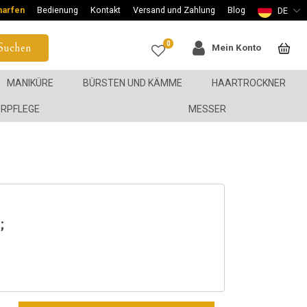
harfen
Bedienung
Kontakt
Versand und Zahlung
Blog
DE
0
Suchen
Mein Konto
MANIKÜRE
BÜRSTEN UND KÄMME
HAARTROCKNER
ERPFLEGE
MESSER
;