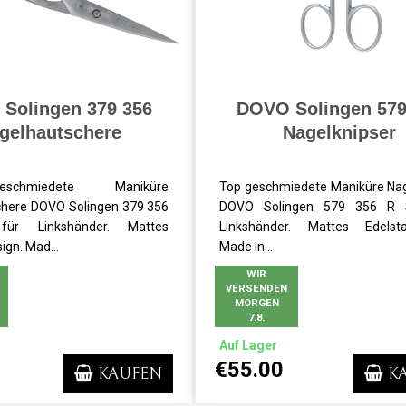
Solingen 379 356
DOVO Solingen 579
gelhautschere
Nagelknipser
chmiedete Maniküre
Top geschmiedete Maniküre Na
chere DOVO Solingen 379 356
DOVO Solingen 579 356 R 
ür Linkshänder. Mattes
Linkshänder. Mattes Edelstah
ign. Mad...
Made in...
WIR
VERSENDEN
MORGEN
7.8.
Auf Lager
€55.00
KAUFEN
K