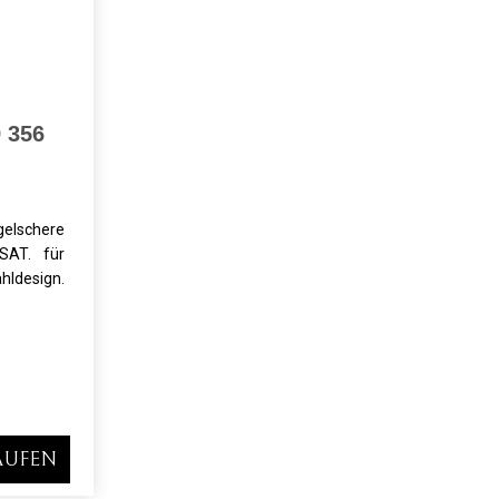
 356
gelschere
SAT. für
ldesign.
AUFEN