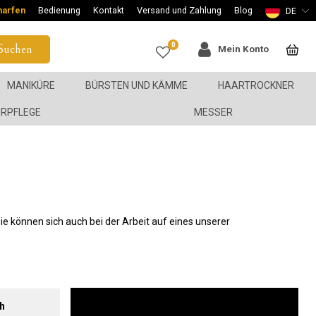
harfen
Bedienung
Kontakt
Versand und Zahlung
Blog
DE
0
Suchen
Mein Konto
MANIKÜRE
BÜRSTEN UND KÄMME
HAARTROCKNER
ERPFLEGE
MESSER
ie können sich auch bei der Arbeit auf eines unserer
h