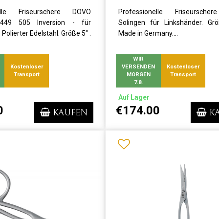
nelle Friseurschere DOVO
Professionelle Friseursch
2449 505 Inversion - für
Solingen für Linkshänder. Gr
 Polierter Edelstahl. Größe 5" .
Made in Germany....
WIR
Kostenloser
VERSENDEN
Kostenloser
Transport
MORGEN
Transport
7.8.
Auf Lager
0
€174.00
KAUFEN
K