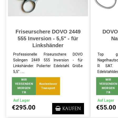
Friseurschere DOVO 2449
DOVO 
555 Inversion - 5,5" - für
Na
Linkshänder
Professionelle Friseurschere DOVO
Top ges
Solingen 2449 555 Inversion - für
Nagelhauts
Linkshänder. Polierter Edelstahl. Größe
R SAT. f
5,5" . ...
Edelstahldes
WIR
WIR
VERSENDEN
Kostenloser
VERSENDEN
MORGEN
Transport
MORGEN
7.8.
7.8.
Auf Lager
Auf Lager
€295.00
€55.00
KAUFEN