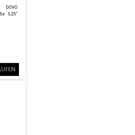
ere DOVO
öße 5,25"
AUFEN