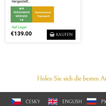
Hergestellt...
WIR
VERSENDEN
Kostenloser
MORGEN
Transport
7.8.
Auf Lager
€139.00
KAUFEN
Holen Sie sich die besten An
ČESKY
ENGLISH
P