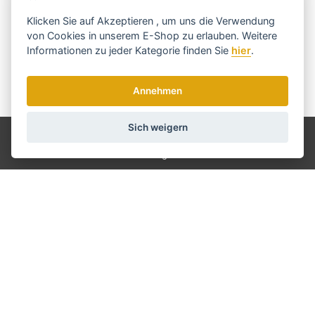
rechtzeitig ...
Klicken Sie auf
Akzeptieren
, um uns die Verwendung
von Cookies in unserem E-Shop zu erlauben. Weitere
Informationen zu jeder Kategorie finden Sie
hier
.
Annehmen
Wir senden einmal pro Woche Nachrichten und Rabatte.
Wie verwenden wir Ihre Daten?
Sich weigern
Versand und Zahlung
Blog
Scharfen
Bedienung
Kontakt
Über uns
Geschäftsbedingungen
GDPR