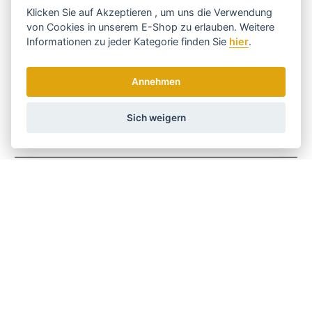
diesmal jedoch mit Scheren.
Klicken Sie auf
Akzeptieren
, um uns die Verwendung
von Cookies in unserem E-Shop zu erlauben. Weitere
Dank des Erfolgs der Schere gründet das Unternehmen mit
Informationen zu jeder Kategorie finden Sie
hier
.
Merkur Solingen
eine Tochtergesellschaft, um weltweit
erfolgreiche Rasierartikel herzustellen, die dem Unternehmen in
Asien, insbesondere in Russland und auf der Arabischen
Annehmen
Halbinsel, neue Märkte eröffnen.
Alle Produkte der Firmen
DOVO
und
Merkur Solingen
sind
Sich weigern
Originale aus Solingen, Deutschland, bekannt für den
hochwertigsten europäischen Stahl.
Code:
800 016
Hersteller
DOVO Solingen
Größe
Mittel
JA
Holen Sie sich die besten Angebote
rechtzeitig ...