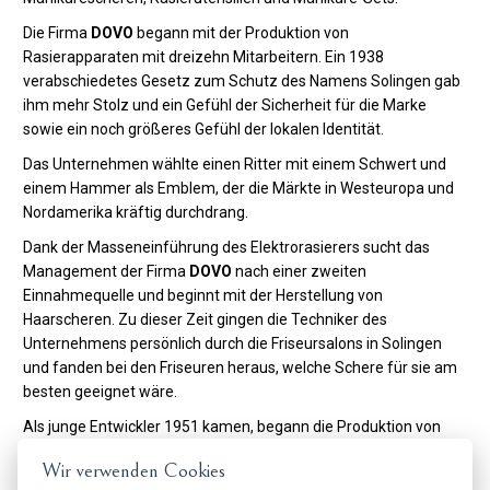
Die Firma
DOVO
begann mit der Produktion von
Rasierapparaten mit dreizehn Mitarbeitern. Ein 1938
verabschiedetes Gesetz zum Schutz des Namens Solingen gab
ihm mehr Stolz und ein Gefühl der Sicherheit für die Marke
sowie ein noch größeres Gefühl der lokalen Identität.
Das Unternehmen wählte einen Ritter mit einem Schwert und
einem Hammer als Emblem, der die Märkte in Westeuropa und
Nordamerika kräftig durchdrang.
Dank der Masseneinführung des Elektrorasierers sucht das
Management der Firma
DOVO
nach einer zweiten
Einnahmequelle und beginnt mit der Herstellung von
Haarscheren. Zu dieser Zeit gingen die Techniker des
Unternehmens persönlich durch die Friseursalons in Solingen
und fanden bei den Friseuren heraus, welche Schere für sie am
besten geeignet wäre.
Als junge Entwickler 1951 kamen, begann die Produktion von
Scheren ein großer Erfolg zu werden, und
DOVO betrat
erneut
Wir verwenden Cookies
die Märkte in Nord- (später Süd-) Amerika und Westeuropa,