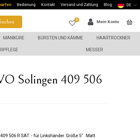
harfen
Bedienung
Kontakt
Versand und Zahlung
Blog
DE
0
Suchen
Mein Konto
MANIKÜRE
BÜRSTEN UND KÄMME
HAARTROCKNER
ERPFLEGE
MESSER
VO Solingen 409 506
09 506 R SAT. - für Linkshänder. Größe 5" . Matt