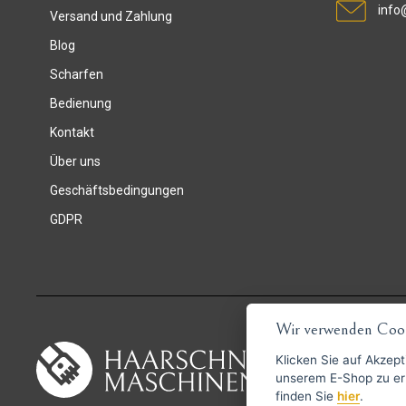
info
Versand und Zahlung
Blog
Scharfen
Bedienung
Kontakt
Über uns
Geschäftsbedingungen
GDPR
Wir verwenden Cook
Klicken Sie auf
Akzept
unserem E-Shop zu erlauben. Weitere Informationen 
finden Sie
hier
.