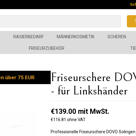
Sc
R
RASIERBEDARF
MÄNNERKOSMETIK
SCHEREN
FRISEURZUBEHÖR
TI
Friseurschere DO
en über 75 EUR
- für Linkshänder
€139.00 mit MwSt.
€116.81 ohne VAT
Professionelle Friseurschere DOVO Solingen 4