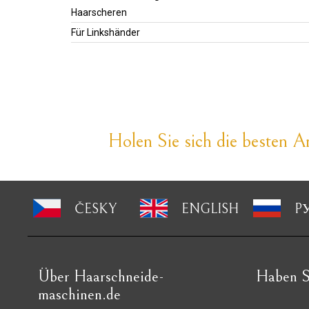
Haarscheren
Für Linkshänder
Holen Sie sich die besten An
ČESKY
ENGLISH
P
Über Haarschneide-
Haben S
maschinen.de