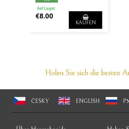
Auf Lager
€8.00
KAUFEN
Holen Sie sich die besten An
ČESKY
ENGLISH
P