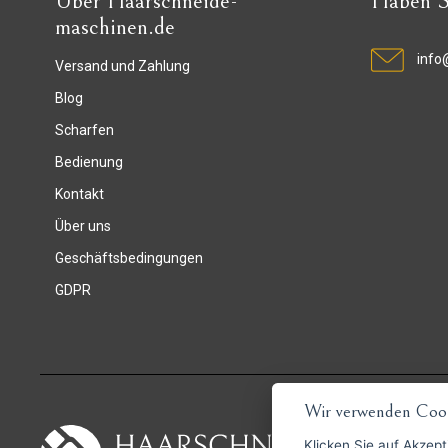
Über Haarschneide-
Haben S
maschinen.de
info
Versand und Zahlung
Blog
Scharfen
Bedienung
Kontakt
Über uns
Geschäftsbedingungen
GDPR
Wir verwenden Cook
Klicken Sie auf
Akzept