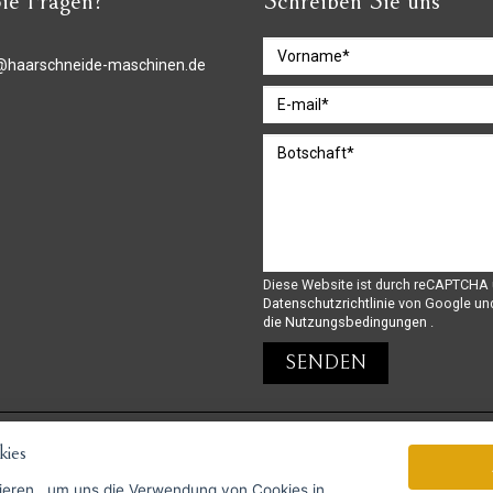
ie Fragen?
Schreiben Sie uns
@haarschneide-maschinen.de
Diese Website ist durch reCAPTCHA 
Datenschutzrichtlinie
von Google un
die Nutzungsbedingungen
.
ies
GoPay-Zahlungen möglich
ieren
, um uns die Verwendung von Cookies in