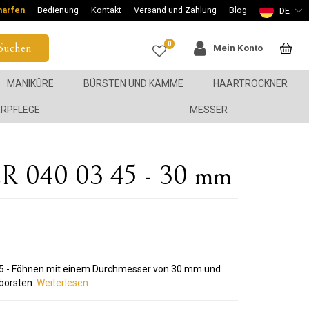
harfen
Bedienung
Kontakt
Versand und Zahlung
Blog
DE
0
Suchen
Mein Konto
MANIKÜRE
BÜRSTEN UND KÄMME
HAARTROCKNER
ERPFLEGE
MESSER
ER 040 03 45 - 30 mm
45 - Föhnen mit einem Durchmesser von 30 mm und
borsten.
Weiterlesen ..