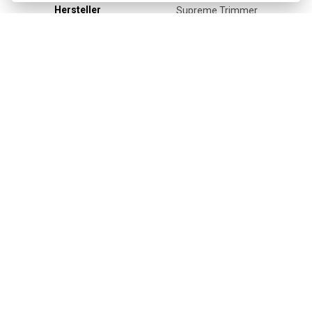
Hersteller
Supreme Trimmer
Holen Sie sich die besten Angebote
rechtzeitig ...
Wir senden einmal pro Woche Nachrichten und Rabatte.
Wie verwenden wir Ihre Daten?
Versand und Zahlung
Blog
Scharfen
Bedienung
Kontakt