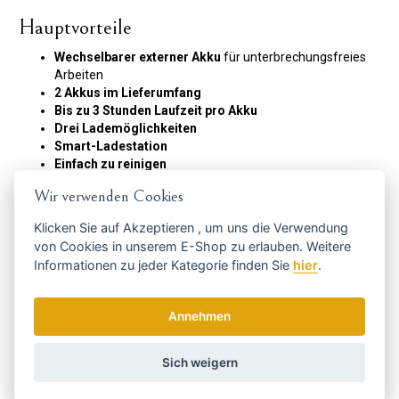
Hauptvorteile
Wechselbarer externer Akku
für unterbrechungsfreies
Arbeiten
2 Akkus im Lieferumfang
Bis zu 3 Stunden Laufzeit pro Akku
Drei Lademöglichkeiten
Smart-Ladestation
Einfach zu reinigen
Geeignet für Barbershop, Salon und mobile Arbeit
Wir verwenden Cookies
3-Klick-Hebel mit Floating-Option
10 Aufsteckkämme für flexible Schnittlängen
Klicken Sie auf
Akzeptieren
, um uns die Verwendung
von Cookies in unserem E-Shop zu erlauben. Weitere
Lieferumfang
Informationen zu jeder Kategorie finden Sie
hier
.
Supreme Trimmer RECHARGE™ Clipper
Smart-Ladestation
Annehmen
2 wiederaufladbare Akkus
2 USB-C-Ladekabel
10 Aufsteckkämme in verschiedenen Größen
Sich weigern
Code:
STC779/RED