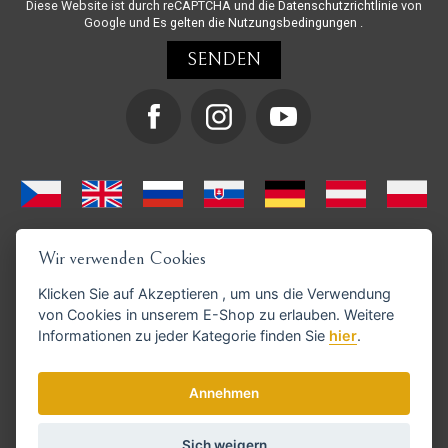
Diese Website ist durch reCAPTCHA und die
Datenschutzrichtlinie
von
Google und
Es gelten die Nutzungsbedingungen
.
Wir verwenden Cookies
Klicken Sie auf
Akzeptieren
, um uns die Verwendung
von Cookies in unserem E-Shop zu erlauben. Weitere
Informationen zu jeder Kategorie finden Sie
hier
.
GoPay-Zahlungen möglich
Annehmen
Sich weigern