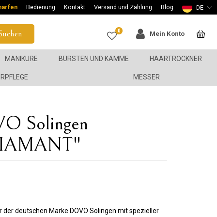
harfen
Bedienung
Kontakt
Versand und Zahlung
Blog
DE
0
Suchen
Mein Konto
MANIKÜRE
BÜRSTEN UND KÄMME
HAARTROCKNER
ERPFLEGE
MESSER
VO Solingen
"DIAMANT"
ur der deutschen Marke DOVO Solingen mit spezieller