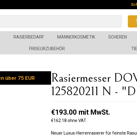
Sc
R
RASIERBEDARF
MÄNNERKOSMETIK
SCHEREN
FRISEURZUBEHÖR
TI
Rasiermesser DO
en über 75 EUR
125820211 N - 
€193.00 mit MwSt.
€162.18 ohne VAT
Neuer Luxus-Herrenrasierer für feinste Ras