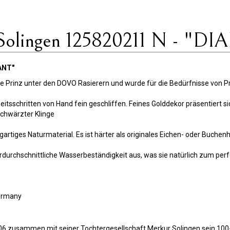
Solingen 125820211 N - "
ANT"
 Prinz unter den DOVO Rasierern und wurde für die Bedürfnisse von Pro
tsschritten von Hand fein geschliffen. Feines Golddekor präsentiert sic
chwärzter Klinge
nzigartiges Naturmaterial. Es ist härter als originales Eichen- oder Buc
rdurchschnittliche Wasserbeständigkeit aus, was sie natürlich zum perf
Germany
6 zusammen mit seiner Tochtergesellschaft Merkur Solingen sein 100-