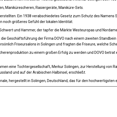
en, Manikürescheren, Rasiergeräte, Maniküre-Sets.
herstellten. Ein 1938 verabschiedetes Gesetz zum Schutz des Namens So
 noch größeres Gefühl der lokalen Identität.
 Schwert und Hammer, der tapfer die Märkte Westeuropas und Nordamer
t die Geschäftsführung der Firma DOVO nach einem zweiten Standbein u
nlich Friseursalons in Solingen und fragten die Friseure, welche Sche
Scherenproduktion zu einem großen Erfolg zu werden und DOVO betrat e
en eine Tochtergesellschaft, Merkur Solingen, zur Herstellung von Ras
sland und auf der Arabischen Halbinsel, erschließt.
ale, hergestellt in Solingen, Deutschland, das für den hochwertigsten 