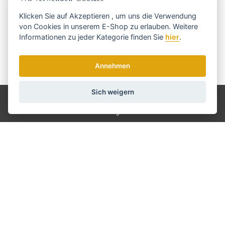
rechtzeitig ...
Klicken Sie auf
Akzeptieren
, um uns die Verwendung
von Cookies in unserem E-Shop zu erlauben. Weitere
Informationen zu jeder Kategorie finden Sie
hier
.
Annehmen
Wir senden einmal pro Woche Nachrichten und Rabatte.
Wie verwenden wir Ihre Daten?
Sich weigern
Versand und Zahlung
Blog
Scharfen
Bedienung
Kontakt
Über uns
Geschäftsbedingungen
GDPR