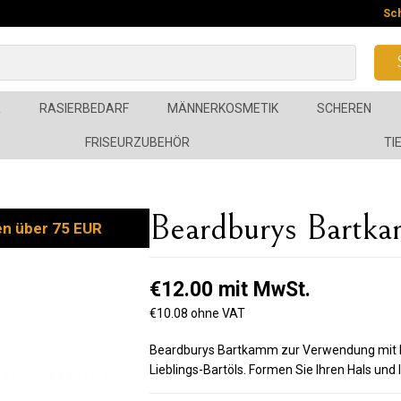
Sc
R
RASIERBEDARF
MÄNNERKOSMETIK
SCHEREN
FRISEURZUBEHÖR
TI
Beardburys Bartk
en über 75 EUR
€12.00 mit MwSt.
€10.08 ohne VAT
Beardburys Bartkamm zur Verwendung mit R
Lieblings-Bartöls. Formen Sie Ihren Hals und 