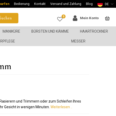
harfen
Bedienung
Kontakt
Versand und Zahlung
Blog
DE
0
Suchen
Mein Konto
MANIKÜRE
BÜRSTEN UND KÄMME
HAARTROCKNER
ERPFLEGE
MESSER
amm
asierern und Trimmern oder zum Schleifen Ihres
Ihr Gesicht in wenigen Minuten.
Weiterlesen ..