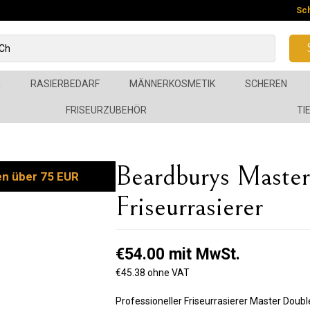
Sc
R
RASIERBEDARF
MÄNNERKOSMETIK
SCHEREN
FRISEURZUBEHÖR
TI
Beardburys Maste
en über 75 EUR
Friseurrasierer
€54.00 mit MwSt.
€45.38 ohne VAT
Professioneller Friseurrasierer Master Doub