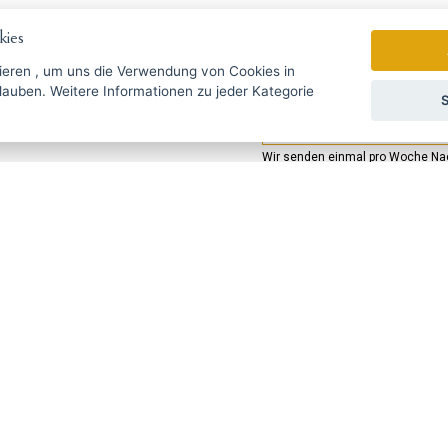
ies
ieren
, um uns die Verwendung von Cookies in
zu jeder Kategorie
S
gebote rechtzeitig ...
Wir senden einmal pro Woche Nac
УССКИЙ
SLOVENSKO
DEUTSCH
ie Fragen?
Schreiben Sie uns
@haarschneide-maschinen.de