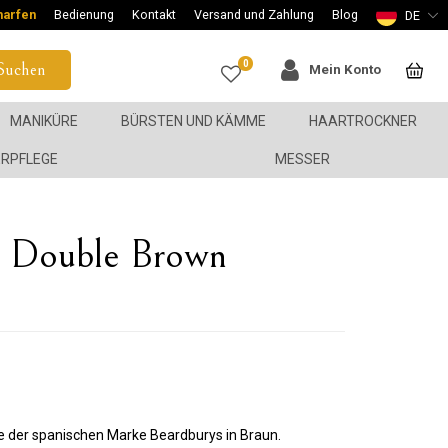
harfen
Bedienung
Kontakt
Versand und Zahlung
Blog
DE
0
Suchen
Mein Konto
MANIKÜRE
BÜRSTEN UND KÄMME
HAARTROCKNER
ERPFLEGE
MESSER
r Double Brown
le der spanischen Marke Beardburys in Braun.