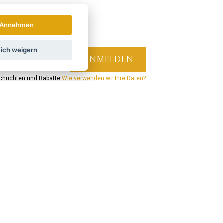
Annehmen
ich weigern
hrichten und Rabatte.
Wie verwenden wir Ihre Daten?
LAND
ÖSTERREICH
POLSKA
Verbinden Sie sich mit uns:
Verpassen Sie keine Neuigkeiten