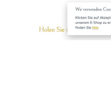
Wir verwenden Cook
Klicken Sie auf
Akzept
unserem E-Shop zu erlauben. Weitere Informationen 
finden Sie
hier
.
Holen Sie sich die besten An
ČESKY
ENGLISH
P
Über Haarschneide-
Haben S
maschinen.de
info
Versand und Zahlung
Blog
Scharfen