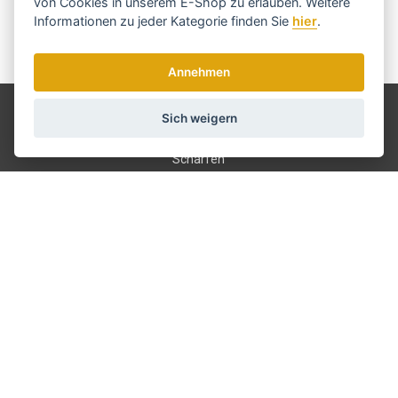
von Cookies in unserem E-Shop zu erlauben. Weitere
Informationen zu jeder Kategorie finden Sie
hier
.
Wir senden einmal pro Woche Nachrichten und Rabatte.
Wie verwenden wir Ihre Daten?
Annehmen
Versand und Zahlung
Sich weigern
Blog
Scharfen
Bedienung
Kontakt
Über uns
Geschäftsbedingungen
GDPR
info@haarschneide-
maschinen.de