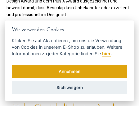
Design Award und dem Plus X Award ausgezeichnet und
beweist damit, dass Aesculap kein Unbekannter oder exzellent
und professionell im Design ist.
Die strategische Kooperation mit der Albert Kerbl GmbH ist ein
Wir verwenden Cookies
weiterer Meilenstein in der Entwicklung von Aesculap. Die Allianz
zwischen Aesculap und Kerbl in diesem Bereich ebnet der Marke
Klicken Sie auf
Akzeptieren
, um uns die Verwendung
Aesculap den Weg für einen neuen Wachstumssprung. In
von Cookies in unserem E-Shop zu erlauben. Weitere
Zukunft planen diese Marken, gemeinsam an der Entwicklung
Informationen zu jeder Kategorie finden Sie
hier
.
neuer Produkte für alle Arten von Benutzergruppen wie
Landwirte, Tierärzte, Hundepfleger, Pferdebesitzer usw.
Annehmen
Code:
GT405
Hersteller
AESCULAP
Sich weigern
Holen Sie sich die besten Angebote
rechtzeitig ...