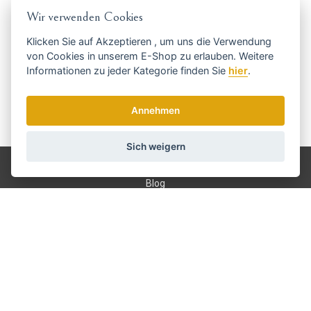
Holen Sie sich die besten Angebote
Wir verwenden Cookies
rechtzeitig ...
Klicken Sie auf
Akzeptieren
, um uns die Verwendung
von Cookies in unserem E-Shop zu erlauben. Weitere
Informationen zu jeder Kategorie finden Sie
hier
.
Annehmen
Wir senden einmal pro Woche Nachrichten und Rabatte.
Wie verwenden wir Ihre Daten?
Sich weigern
Versand und Zahlung
Blog
Scharfen
Bedienung
Kontakt
Über uns
Geschäftsbedingungen