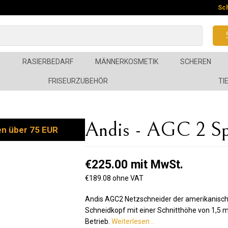
Sc
R
RASIERBEDARF
MÄNNERKOSMETIK
SCHEREN
FRISEURZUBEHÖR
TI
Andis - AGC 2 Spe
en über 75 EUR
€225.00 mit MwSt.
€189.08 ohne VAT
Andis AGC2 Netzschneider der amerikanisc
Schneidkopf mit einer Schnitthöhe von 1,5 m
Betrieb.
Weiterlesen ..