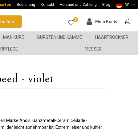
harfen
Bedienung
Kontakt
Versand und Zahlung
Blog
DE
0
Suchen
Mein Konto
MANIKÜRE
BÜRSTEN UND KÄMME
HAARTROCKNER
ERPFLEGE
MESSER
ed - violet
hen Marke Andis. Ganzmetall-Ceramic-Blade-
m, der leicht abnehmbar ist. Extrem leiser und kühler