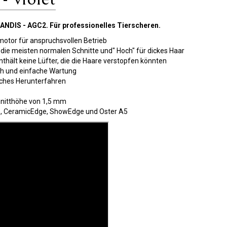
NDIS - AGC2. Für professionelles Tierscheren.
otor für anspruchsvollen Betrieb
 die meisten normalen Schnitte und" Hoch" für dickes Haar
nthält keine Lüfter, die die Haare verstopfen könnten
ch und einfache Wartung
iches Herunterfahren
hnitthöhe von 1,5 mm
ge, CeramicEdge, ShowEdge und Oster A5