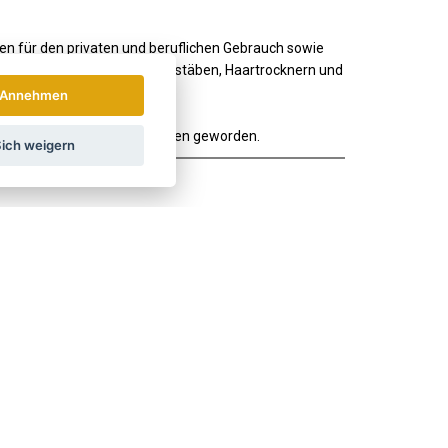
en für den privaten und beruflichen Gebrauch sowie
ts an Haarglättern, Lockenstäben, Haartrocknern und
Annehmen
leuten zu einem echten Phänomen geworden.
ich weigern