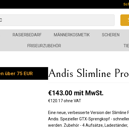
Sc
R
RASIERBEDARF
MÄNNERKOSMETIK
SCHEREN
FRISEURZUBEHÖR
TI
Andis Slimline P
en über 75 EUR
€143.00 mit MwSt.
€120.17 ohne VAT
Eine neue, verbesserte Version der Slimlin
Andis. Spezieller GTX-Sprengkopf - schneller,
werden. Zubehör - 4 Aufsätze, Ladeständer, 