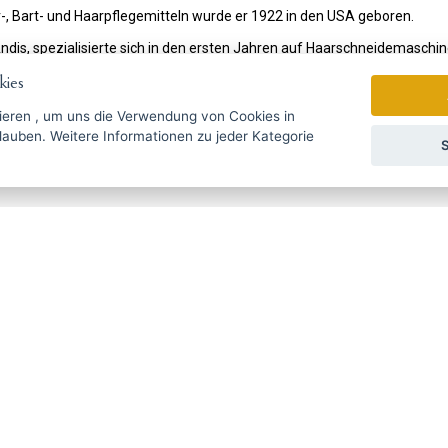
r-, Bart- und Haarpflegemitteln wurde er 1922 in den USA geboren.
is, spezialisierte sich in den ersten Jahren auf Haarschneidemaschin
ierte erfolgreich und begann 1971 mit der Erweiterung seines Angebo
ies
 Weltmarkt weiterhin mit immer mehr Innovationen.
ieren
, um uns die Verwendung von Cookies in
zu jeder Kategorie
 Haartrockner, Lockenstäbe und andere Friseurartikel sind unter Fach
S
gebote rechtzeitig ...