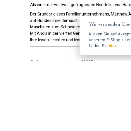
Als einer der weltweit gefragtesten Hersteller von Haa
Der Gründer dieses Familienunternehmens, Matthew And
auf Hundeschneidemaschinen. Das Unternehmen expand
Wir verwenden Cook
Maschinen zum Schneiden anderer Haustiere.
Mit Andis in der vierten Generation versorgen sie den
Klicken Sie auf
Akzept
unserem E-Shop zu erlauben. Weitere Informationen 
Ihre leisen, leichten und leistungsstarken Maschinen,
finden Sie
hier
.
Code:
32695
Hersteller
ANDIS
Holen Sie sich die besten An