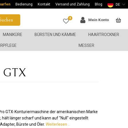
harfen
Bedienung
Kontakt
Versand und Zahlung
Blog
DE
0
Suchen
Mein Konto
MANIKÜRE
BÜRSTEN UND KÄMME
HAARTROCKNER
ERPFLEGE
MESSER
ro GTX
e Pro GTX-Konturiermaschine der amerikanischen Marke
 hält länger scharf und kann auf "Null" eingestellt
Adapter, Bürste und Öler.
Weiterlesen ..