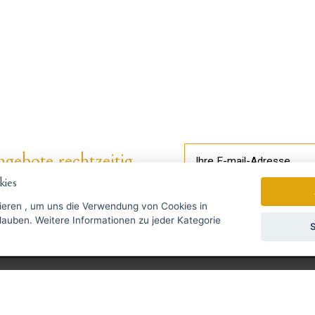
gebote rechtzeitig ...
ies
Wir senden einmal pro Woche Nac
ieren
, um uns die Verwendung von Cookies in
zu jeder Kategorie
S
УССКИЙ
SLOVENSKO
DEUTSCH
ie Fragen?
Schreiben Sie uns