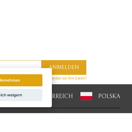
hrichten und Rabatte.
Wie verwenden wir Ihre Daten?
Annehmen
ich weigern
LAND
ÖSTERREICH
POLSKA
Verbinden Sie sich mit uns: