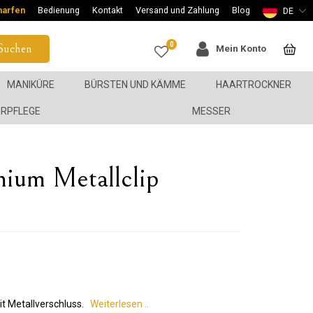
harfen
Bedienung
Kontakt
Versand und Zahlung
Blog
DE
0
Suchen
Mein Konto
MANIKÜRE
BÜRSTEN UND KÄMME
HAARTROCKNER
ERPFLEGE
MESSER
ium Metallclip
t
 Metallverschluss.
Weiterlesen ..