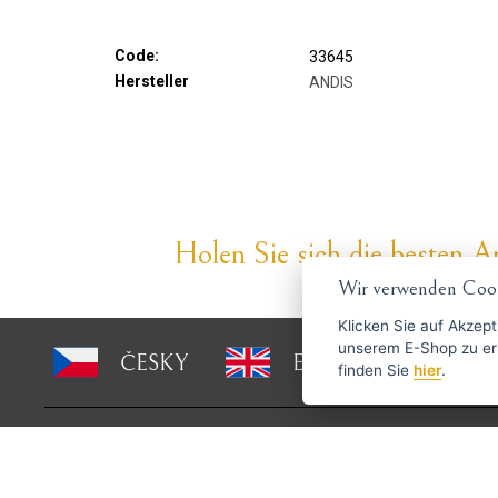
Code:
33645
Hersteller
ANDIS
Holen Sie sich die besten An
Wir verwenden Cook
Klicken Sie auf
Akzept
unserem E-Shop zu erlauben. Weitere Informationen 
ČESKY
ENGLISH
P
finden Sie
hier
.
Über Haarschneide-
Haben S