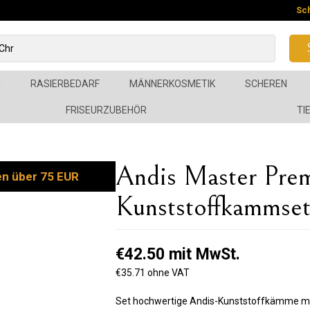
Sc
R
RASIERBEDARF
MÄNNERKOSMETIK
SCHEREN
FRISEURZUBEHÖR
TI
Andis Master Prem
en über 75 EUR
Kunststoffkammse
€42.50 mit MwSt.
€35.71 ohne VAT
Set hochwertige Andis-Kunststoffkämme mit