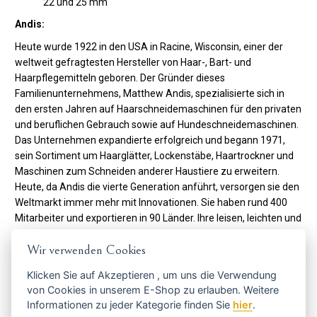
22 und 25 mm
Andis:
Heute wurde 1922 in den USA in Racine, Wisconsin, einer der
weltweit gefragtesten Hersteller von Haar-, Bart- und
Haarpflegemitteln geboren. Der Gründer dieses
Familienunternehmens, Matthew Andis, spezialisierte sich in
den ersten Jahren auf Haarschneidemaschinen für den privaten
und beruflichen Gebrauch sowie auf Hundeschneidemaschinen.
Das Unternehmen expandierte erfolgreich und begann 1971,
sein Sortiment um Haarglätter, Lockenstäbe, Haartrockner und
Maschinen zum Schneiden anderer Haustiere zu erweitern.
Heute, da Andis die vierte Generation anführt, versorgen sie den
Weltmarkt immer mehr mit Innovationen. Sie haben rund 400
Mitarbeiter und exportieren in 90 Länder. Ihre leisen, leichten und
leistungsstarken Maschinen, Haartrockner, Lockenstäbe und
Wir verwenden Cookies
andere Friseurartikel sind unter Fachleuten zu einem echten
Phänomen geworden.
Klicken Sie auf
Akzeptieren
, um uns die Verwendung
von Cookies in unserem E-Shop zu erlauben. Weitere
Code:
66350
Informationen zu jeder Kategorie finden Sie
hier
.
Hersteller
ANDIS