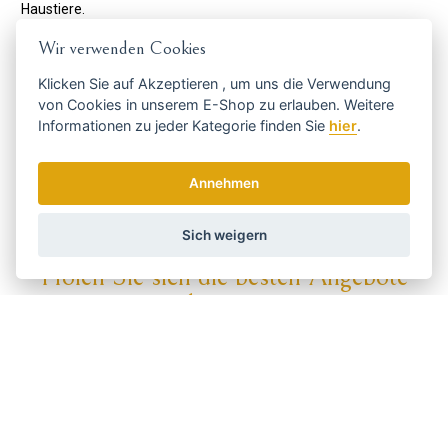
Haustiere.
Mit Andis in der vierten Generation versorgen sie den Weltmarkt
Wir verwenden Cookies
weiterhin mit immer mehr Innovationen. Sie haben rund 400
Mitarbeiter und exportieren in 90 Länder.
Klicken Sie auf
Akzeptieren
, um uns die Verwendung
Ihre leisen, leichten und leistungsstarken Maschinen,
von Cookies in unserem E-Shop zu erlauben. Weitere
Haartrockner, Lockenstäbe und andere Friseurartikel sind unter
Informationen zu jeder Kategorie finden Sie
hier
.
Fachleuten zu einem echten Phänomen geworden.
Code:
01900
Annehmen
Hersteller
ANDIS
Sich weigern
Holen Sie sich die besten Angebote
rechtzeitig ...