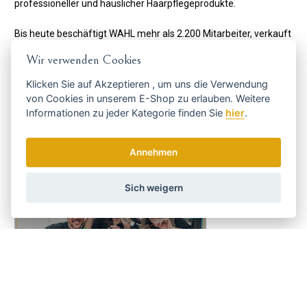
professioneller und häuslicher Haarpflegeprodukte.
Bis heute beschäftigt WAHL mehr als 2.200 Mitarbeiter, verkauft
seine Produkte in 165 Ländern und hält mehr als 100 Patente in
Wir verwenden Cookies
seinem Portfolio.
Klicken Sie auf
Akzeptieren
, um uns die Verwendung
von Cookies in unserem E-Shop zu erlauben. Weitere
Informationen zu jeder Kategorie finden Sie
hier
.
Annehmen
Sich weigern