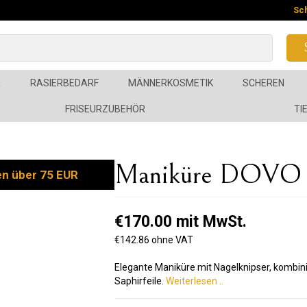
Sc
R
RASIERBEDARF
MÄNNERKOSMETIK
SCHEREN
FRISEURZUBEHÖR
TI
Maniküre DOVO S
en über 75 EUR
€170.00 mit MwSt.
€142.86 ohne VAT
Elegante Maniküre mit Nagelknipser, kombin
Saphirfeile.
Weiterlesen ..