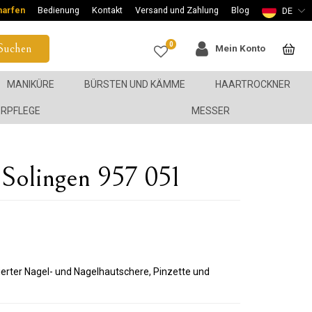
harfen
Bedienung
Kontakt
Versand und Zahlung
Blog
DE
0
Suchen
Mein Konto
MANIKÜRE
BÜRSTEN UND KÄMME
HAARTROCKNER
ERPFLEGE
MESSER
olingen 957 051
ierter Nagel- und Nagelhautschere, Pinzette und