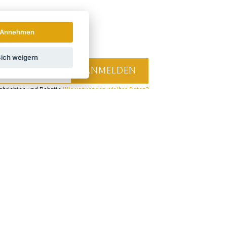
Annehmen
ich weigern
hrichten und Rabatte.
Wie verwenden wir Ihre Daten?
LAND
ÖSTERREICH
POLSKA
Verbinden Sie sich mit uns:
Verpassen Sie keine Neuigkeiten