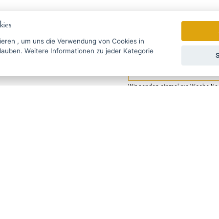
ies
ieren
, um uns die Verwendung von Cookies in
zu jeder Kategorie
S
gebote rechtzeitig ...
Wir senden einmal pro Woche Nac
УССКИЙ
SLOVENSKO
DEUTSCH
ie Fragen?
Schreiben Sie uns
@haarschneide-maschinen.de