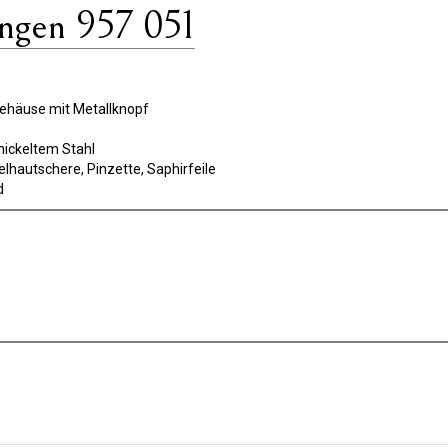
gen 957 051
Gehäuse mit Metallknopf
ickeltem Stahl
elhautschere, Pinzette, Saphirfeile
d