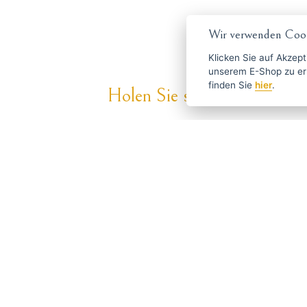
Wir verwenden Cook
Klicken Sie auf
Akzept
unserem E-Shop zu erlauben. Weitere Informationen 
finden Sie
hier
.
Holen Sie sich die besten An
ČESKY
ENGLISH
P
Über Haarschneide-
Haben S
maschinen.de
info
Versand und Zahlung
Blog