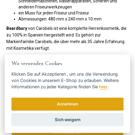
Schneidemaschinen, Rasierapparaten, Scheren und
anderen Friseurwerkzeugen
ein Muss für jeden Friseur und Friseur
Abmessungen: 480 mm x 240 mm x 10 mm
Beardbury
von Carobels ist eine komplette Herrenkosmetik, die
zu 100% in Spanien hergestellt wird. Es gehört zur
Markenfamilie Carobels, die über mehr als 35 Jahre Erfahrung
mit Kosmetika verfügt.
Code:
0433219
Wir verwenden Cookies
Hersteller
Beardburys / Carobels
Klicken Sie auf
Akzeptieren
, um uns die Verwendung
von Cookies in unserem E-Shop zu erlauben. Weitere
Informationen zu jeder Kategorie finden Sie
hier
.
Holen Sie sich die besten Angebote
rechtzeitig ...
Annehmen
Sich weigern