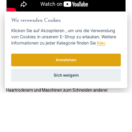
Wir verwenden Cookies
Andis:
Klicken Sie auf
Akzeptieren
, um uns die Verwendung
Der, heute weltweit gefragtesten Hersteller von Haar-, Bart- und
von Cookies in unserem E-Shop zu erlauben. Weitere
Tierhaarpflegeprodukte, wurde 1922 in Racine, Wisconsin, in den
Informationen zu jeder Kategorie finden Sie
hier
.
USA geboren.
Der Gründer dieses Familienunternehmens, Matthew Andis,
Annehmen
spezialisierte sich in den ersten Jahren auf
Haarschneidemaschinen für den privaten und beruflichen
Gebrauch sowie auf Tierhaarschneidemaschinen. Das
Sich weigern
Unternehmen expandierte erfolgreich und begann 1971 mit der
Erweiterung seines Angebotes an Glätteisen, Lockenstäben,
Haartrocknern und Maschinen zum Schneiden anderer
Haustiere.
Mit Andis in der vierten Generation versorgen sie den Weltmarkt
weiterhin mit immer mehr Innovationen. Sie haben rund 400
Mitarbeiter und exportieren in 90 Länder.
Ihre leisen, leichten und leistungsstarken Maschinen,
Haartrockner, Lockenstäbe und andere Friseurartikel sind unter
Fachleuten zu einem echten Phänomen geworden.