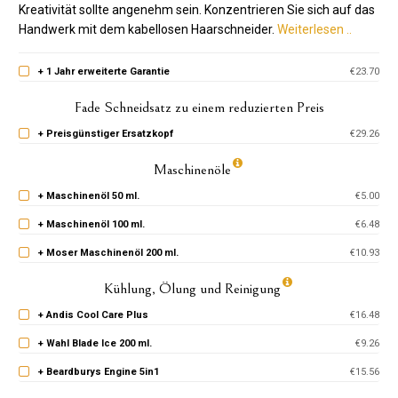
Kreativität sollte angenehm sein. Konzentrieren Sie sich auf das
Handwerk mit dem kabellosen Haarschneider.
Weiterlesen ..
+ 1 Jahr erweiterte Garantie
€23.70
Fade Schneidsatz zu einem reduzierten Preis
+ Preisgünstiger Ersatzkopf
€29.26
Maschinenöle
+ Maschinenöl 50 ml.
€5.00
+ Maschinenöl 100 ml.
€6.48
+ Moser Maschinenöl 200 ml.
€10.93
Kühlung, Ölung und Reinigung
+ Andis Cool Care Plus
€16.48
+ Wahl Blade Ice 200 ml.
€9.26
+ Beardburys Engine 5in1
€15.56