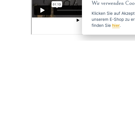
Wir verwenden Cook
Klicken Sie auf
Akzept
unserem E-Shop zu erlauben. Weitere Informationen 
finden Sie
hier
.
Andis:
Heute wurde 1922 in Racine, Wisconsin, in den USA eine
Der Gründer dieses Familienunternehmens, Matthew And
auf Hundeschneidemaschinen. Das Unternehmen expand
Maschinen zum Schneiden anderer Haustiere.
Mit Andis in der vierten Generation versorgen sie den 
Ihre leisen, leichten und leistungsstarken Maschinen,
Code:
80670
Hersteller
ANDIS