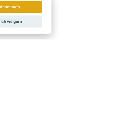
Annehmen
ich weigern
mitteln geboren.
en für den privaten und beruflichen Gebrauch sowie
ts an Haarglättern, Lockenstäben, Haartrocknern und
tarbeiter und exportieren in 90 Länder.
leuten zu einem echten Phänomen geworden.