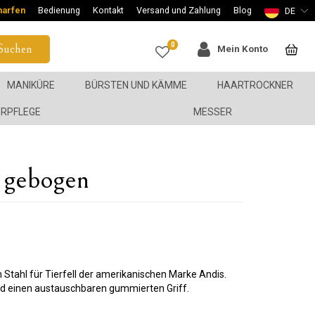
harfen
Bedienung
Kontakt
Versand und Zahlung
Blog
DE
0
Suchen
Mein Konto
MANIKÜRE
BÜRSTEN UND KÄMME
HAARTROCKNER
ERPFLEGE
MESSER
- gebogen
Stahl für Tierfell der amerikanischen Marke Andis.
und einen austauschbaren gummierten Griff.