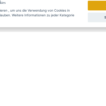
ies
ieren
, um uns die Verwendung von Cookies in
zu jeder Kategorie
S
r der weltweit gefragtesten Hersteller von Haar-, Bart- und Haarpflege
is, spezialisierte sich in den ersten Jahren auf Haarschneidemaschin
ierte erfolgreich und begann 1971 mit der Erweiterung seines Angebo
Weltmarkt weiterhin mit immer mehr Innovationen. Sie haben rund 400 Mi
 Haartrockner, Lockenstäbe und andere Friseurartikel sind unter Fach