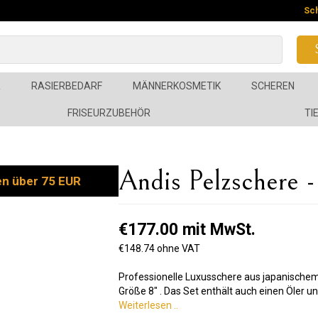
Sc
R
RASIERBEDARF
MÄNNERKOSMETIK
SCHEREN
FRISEURZUBEHÖR
TI
Andis Pelzschere 
en über 75 EUR
€177.00 mit MwSt.
€148.74 ohne VAT
Professionelle Luxusschere aus japanischem 
Größe 8" . Das Set enthält auch einen Öler 
Weiterlesen ..