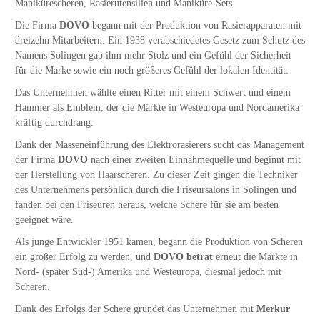
Manikürescheren, Rasierutensilien und Maniküre-Sets.
Die Firma
DOVO
begann mit der Produktion von Rasierapparaten mit
dreizehn Mitarbeitern. Ein 1938 verabschiedetes Gesetz zum Schutz des
Namens Solingen gab ihm mehr Stolz und ein Gefühl der Sicherheit
für die Marke sowie ein noch größeres Gefühl der lokalen Identität.
Das Unternehmen wählte einen Ritter mit einem Schwert und einem
Hammer als Emblem, der die Märkte in Westeuropa und Nordamerika
kräftig durchdrang.
Dank der Masseneinführung des Elektrorasierers sucht das Management
der Firma
DOVO
nach einer zweiten Einnahmequelle und beginnt mit
der Herstellung von Haarscheren. Zu dieser Zeit gingen die Techniker
des Unternehmens persönlich durch die Friseursalons in Solingen und
fanden bei den Friseuren heraus, welche Schere für sie am besten
geeignet wäre.
Als junge Entwickler 1951 kamen, begann die Produktion von Scheren
ein großer Erfolg zu werden, und
DOVO betrat
erneut die Märkte in
Nord- (später Süd-) Amerika und Westeuropa, diesmal jedoch mit
Scheren.
Dank des Erfolgs der Schere gründet das Unternehmen mit
Merkur