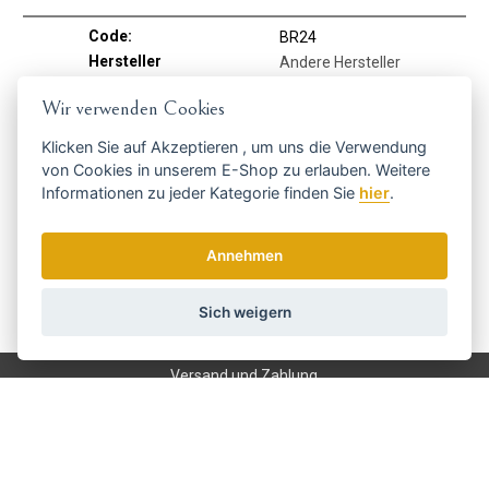
Code:
BR24
Hersteller
Andere Hersteller
Wir verwenden Cookies
Holen Sie sich die besten Angebote
Klicken Sie auf
Akzeptieren
, um uns die Verwendung
rechtzeitig ...
von Cookies in unserem E-Shop zu erlauben. Weitere
Informationen zu jeder Kategorie finden Sie
hier
.
Annehmen
Sich weigern
Wir senden einmal pro Woche Nachrichten und Rabatte.
Wie verwenden wir Ihre Daten?
Versand und Zahlung
Blog
Scharfen
Bedienung