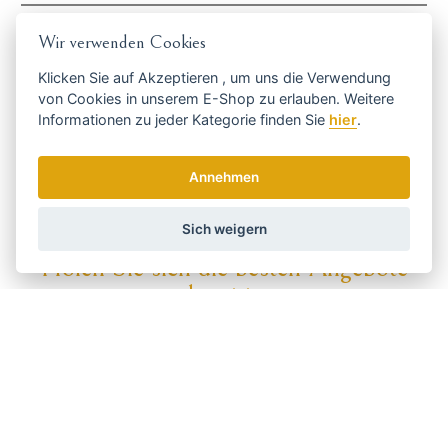
Was möchte ich schneiden
Wir verwenden Cookies
Tiere
JA
Klicken Sie auf
Akzeptieren
, um uns die Verwendung
Aufladen
von Cookies in unserem E-Shop zu erlauben. Weitere
Netzmaschienen
JA
Informationen zu jeder Kategorie finden Sie
hier
.
Größe des Tieres
Klein
JA
Annehmen
Mittel
JA
Sich weigern
Holen Sie sich die besten Angebote
rechtzeitig ...
Wir senden einmal pro Woche Nachrichten und Rabatte.
Wie verwenden wir Ihre Daten?