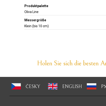
Produktpalette
Oliva Line
Messergröße
Klein (bis 10 cm)
Holen Sie sich die besten An
ČESKY
ENGLISH
P