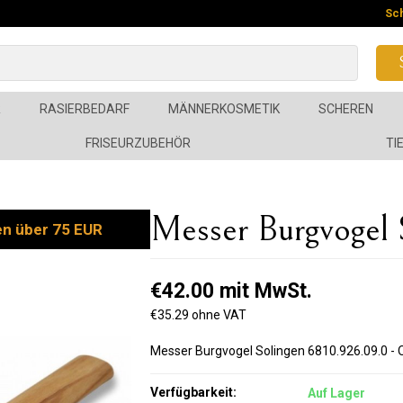
Sc
R
RASIERBEDARF
MÄNNERKOSMETIK
SCHEREN
FRISEURZUBEHÖR
TI
Messer Burgvogel 
en über 75 EUR
€42.00 mit MwSt.
€35.29 ohne VAT
Messer Burgvogel Solingen 6810.926.09.0 - 
Verfügbarkeit:
Auf Lager