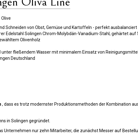
ngen Oliva Line
 Olive
Schneiden von Obst, Gemüse und Kartoffeln - perfekt ausbalanciert 
rer Edelstahl Solingen Chrom-Molybdän-Vanadium-Stahl, gehärtet auf 55
gewähltem Olivenholz
rd unter fließendem Wasser mit minimalem Einsatz von Reinigungsmitte
lingen Deutschland
n
, dass es trotz modernster Produktionsmethoden der Kombination au
ns in Solingen gegründet.
s Unternehmen nur zehn Mitarbeiter, die zunächst Messer auf Bestellun