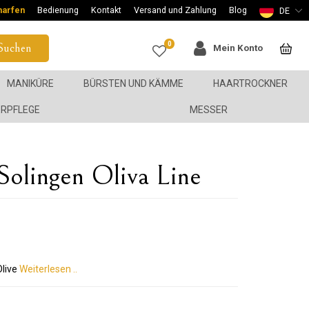
harfen
Bedienung
Kontakt
Versand und Zahlung
Blog
DE
0
Suchen
Mein Konto
MANIKÜRE
BÜRSTEN UND KÄMME
HAARTROCKNER
ERPFLEGE
MESSER
Solingen Oliva Line
Olive
Weiterlesen ..