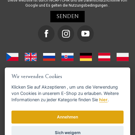
Diese Website ist durch reCAPTCHA und die
Datenschutzrichtlinie
von
Google und
Es gelten die Nutzungsbedingungen
.
Wir verwenden Cookies
Klicken Sie auf
Akzeptieren
, um uns die Verwendung
von Cookies in unserem E-Shop zu erlauben. Weitere
Informationen zu jeder Kategorie finden Sie
hier
.
GoPay-Zahlungen möglich
Annehmen
Sich weigern