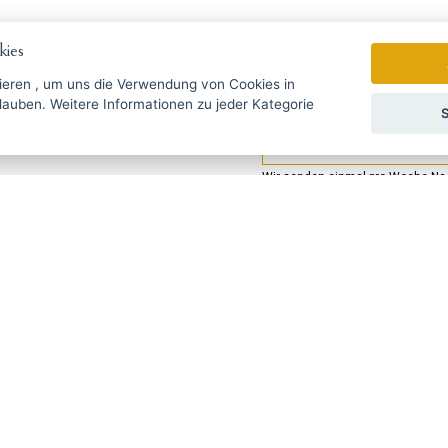
ies
ieren
, um uns die Verwendung von Cookies in
zu jeder Kategorie
S
gebote rechtzeitig ...
Wir senden einmal pro Woche Nac
УССКИЙ
SLOVENSKO
DEUTSCH
ie Fragen?
Schreiben Sie uns
@haarschneide-maschinen.de