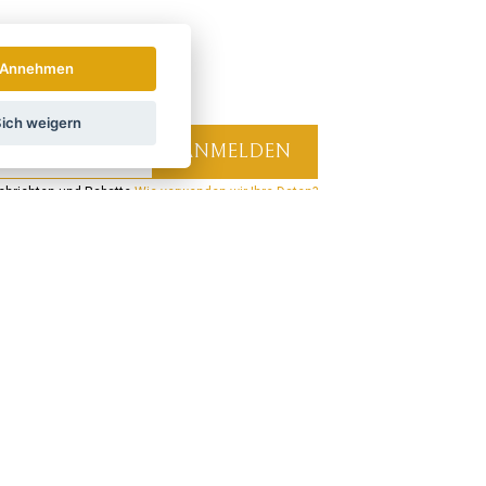
Annehmen
ich weigern
hrichten und Rabatte.
Wie verwenden wir Ihre Daten?
LAND
ÖSTERREICH
POLSKA
Verbinden Sie sich mit uns:
Verpassen Sie keine Neuigkeiten