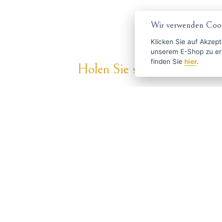
Wir verwenden Cook
Klicken Sie auf
Akzept
unserem E-Shop zu erlauben. Weitere Informationen 
finden Sie
hier
.
Holen Sie sich die besten An
ČESKY
ENGLISH
P
Über Haarschneide-
Haben S
maschinen.de
info
Versand und Zahlung
Blog