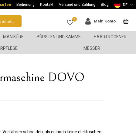
harfen
Bedienung
Kontakt
Versand und Zahlung
Blog
DE
0
Suchen
Mein Konto
MANIKÜRE
BÜRSTEN UND KÄMME
HAARTROCKNER
ERPFLEGE
MESSER
ermaschine DOVO
 Vorfahren schneiden, als es noch keine elektrischen