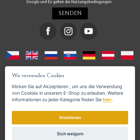
Google und
Es gelten die Nutzungsbedingungen
.
Wir verwenden Cookies
Klicken Sie auf
Akzeptieren
, um uns die Verwendung
von Cookies in unserem E-Shop zu erlauben. Weitere
Informationen zu jeder Kategorie finden Sie
hier
.
GoPay-Zahlungen möglich
Annehmen
Sich weigern
© Copyright 2026 haarschneide-maschinen.de