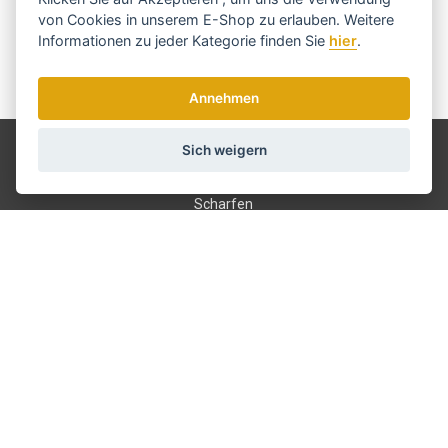
von Cookies in unserem E-Shop zu erlauben. Weitere
Informationen zu jeder Kategorie finden Sie
hier
.
Annehmen
Wir senden einmal pro Woche Nachrichten und Rabatte.
Wie verwenden wir Ihre Daten?
Versand und Zahlung
Sich weigern
Blog
Scharfen
Bedienung
Kontakt
Über uns
Geschäftsbedingungen
GDPR