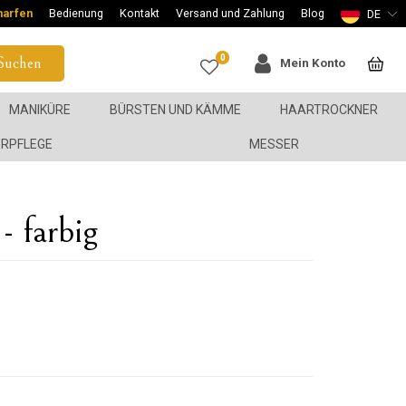
harfen
Bedienung
Kontakt
Versand und Zahlung
Blog
DE
0
Suchen
Mein Konto
MANIKÜRE
BÜRSTEN UND KÄMME
HAARTROCKNER
ERPFLEGE
MESSER
- farbig