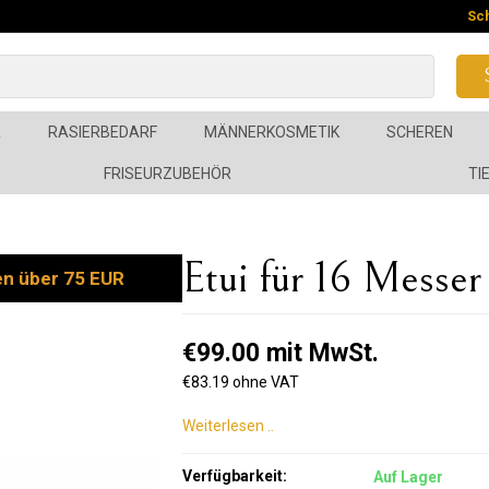
Sc
R
RASIERBEDARF
MÄNNERKOSMETIK
SCHEREN
FRISEURZUBEHÖR
TI
Etui für 16 Messer 
en über 75 EUR
€99.00 mit MwSt.
€83.19 ohne VAT
Weiterlesen ..
Verfügbarkeit:
Auf Lager