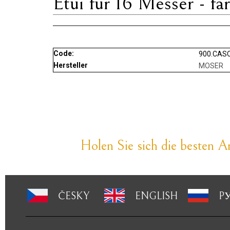
Etui für 16 Messer - fa
Code:
900.CASC
Hersteller
MOSER
Holen Sie sich die besten An
ČESKY
ENGLISH
P