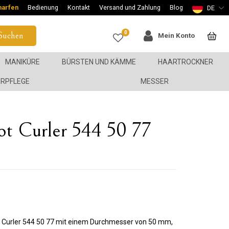
harfen
Bedienung
Kontakt
Versand und Zahlung
Blog
DE
0
Suchen
Mein Konto
MANIKÜRE
BÜRSTEN UND KÄMME
HAARTROCKNER
ERPFLEGE
MESSER
 Curler 544 50 77
 Curler 544 50 77 mit einem Durchmesser von 50 mm,