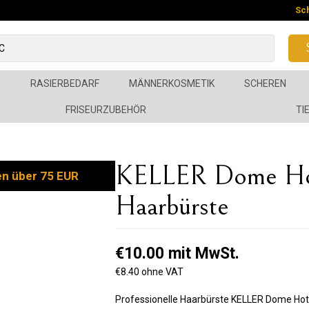
Sc
R
RASIERBEDARF
MÄNNERKOSMETIK
SCHEREN
FRISEURZUBEHÖR
TI
KELLER Dome Hot
en über 75 EUR
Haarbürste
€10.00 mit MwSt.
€8.40 ohne VAT
Professionelle Haarbürste KELLER Dome Hot