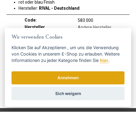
rot oder blau Finish
Hersteller:
RIVAL - Deutschland
Code:
583 000
Hersteller
Andere Hersteller
Wir verwenden Cookies
Holen Sie sich die besten Angebote
Klicken Sie auf
Akzeptieren
, um uns die Verwendung
von Cookies in unserem E-Shop zu erlauben. Weitere
rechtzeitig ...
Informationen zu jeder Kategorie finden Sie
hier
.
Annehmen
Sich weigern
Wir senden einmal pro Woche Nachrichten und Rabatte.
Wie verwenden wir Ihre Daten?
Versand und Zahlung
Blog
Scharfen