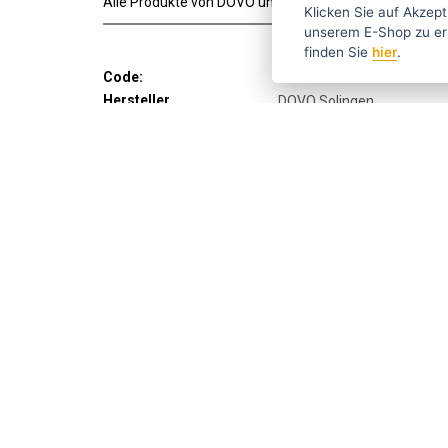
Alle Produkte von DOVO und Merkur Solingen sind Origin
Klicken Sie auf
Akzept
unserem E-Shop zu erlauben. Weitere Informationen 
finden Sie
hier
.
Code:
52083302
Hersteller
DOVO Solingen
Holen Sie sich die besten An
ČESKY
ENGLISH
P