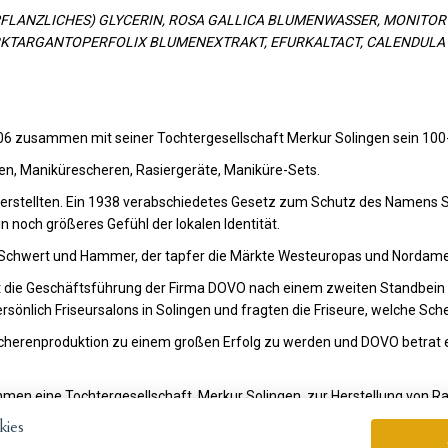
PFLANZLICHES) GLYCERIN, ROSA GALLICA BLUMENWASSER, MONITOR 
KTARGANTOPERFOLIX BLUMENEXTRAKT, EFURKALTACT, CALENDULA O
6 zusammen mit seiner Tochtergesellschaft Merkur Solingen sein 100-
en, Manikürescheren, Rasiergeräte, Maniküre-Sets.
herstellten. Ein 1938 verabschiedetes Gesetz zum Schutz des Namens So
 noch größeres Gefühl der lokalen Identität.
 Schwert und Hammer, der tapfer die Märkte Westeuropas und Nordamer
t die Geschäftsführung der Firma DOVO nach einem zweiten Standbein u
nlich Friseursalons in Solingen und fragten die Friseure, welche Sche
Scherenproduktion zu einem großen Erfolg zu werden und DOVO betrat e
en eine Tochtergesellschaft, Merkur Solingen, zur Herstellung von Ras
sland und auf der Arabischen Halbinsel, erschließt.
ies