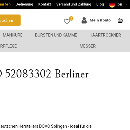
harfen
Bedienung
Kontakt
Versand und Zahlung
Blog
DE
0
Suchen
Mein Konto
MANIKÜRE
BÜRSTEN UND KÄMME
HAARTROCKNER
ERPFLEGE
MESSER
 52083302 Berliner
utschen Herstellers DOVO Solingen - ideal für die