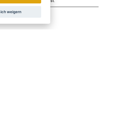
europäischen Stahl bekannt ist.
ich weigern
hrichten und Rabatte.
Wie verwenden wir Ihre Daten?
LAND
ÖSTERREICH
POLSKA