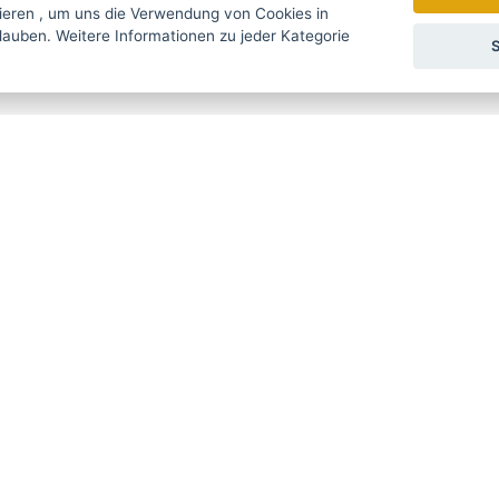
ale, hergestellt in Solingen, Deutschland, das für den hochwertigsten 
ieren
, um uns die Verwendung von Cookies in
zu jeder Kategorie
S
gebote rechtzeitig ...
Wir senden einmal pro Woche Nac
УССКИЙ
SLOVENSKO
DEUTSCH