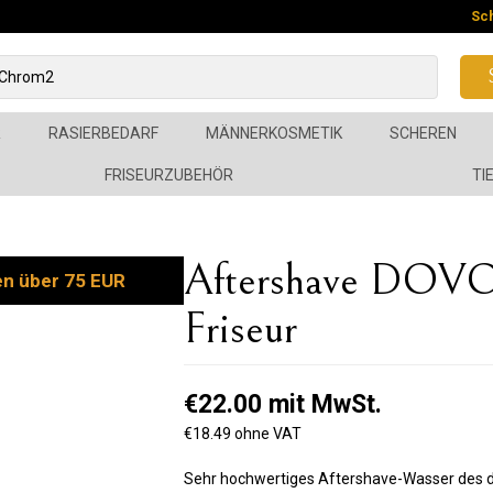
Sc
R
RASIERBEDARF
MÄNNERKOSMETIK
SCHEREN
FRISEURZUBEHÖR
TI
Aftershave DOVO
en über 75 EUR
Friseur
€22.00 mit MwSt.
€18.49 ohne VAT
Sehr hochwertiges Aftershave-Wasser des de