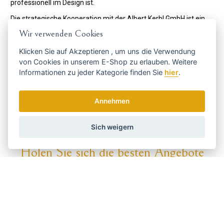
professionell im Design ist.
Die strategische Kooperation mit der Albert Kerbl GmbH ist ein
weiterer Meilenstein in der Entwicklung von Aesculap. Die Allianz
Wir verwenden Cookies
zwischen Aesculap und Kerbl in diesem Bereich ebnet der Marke
Klicken Sie auf
Akzeptieren
, um uns die Verwendung
Aesculap den Weg für einen neuen Wachstumssprung. In
von Cookies in unserem E-Shop zu erlauben. Weitere
Zukunft planen diese Marken, gemeinsam an der Entwicklung
Informationen zu jeder Kategorie finden Sie
hier
.
neuer Produkte für alle Arten von Benutzergruppen wie
Landwirte, Tierärzte, Hundepfleger, Pferdebesitzer usw.
Annehmen
Code:
GT401
Hersteller
AESCULAP
Sich weigern
Holen Sie sich die besten Angebote
rechtzeitig ...