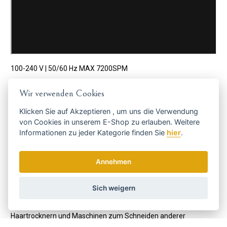
100-240 V | 50/60 Hz MAX 7200SPM
Zubehör:
Öl, Kopfkappe, Ladeständer, Adapter.
Wir verwenden Cookies
Andis:
Klicken Sie auf
Akzeptieren
, um uns die Verwendung
Einer der weltweit gefragtesten Hersteller von Haar-, Bart- und
von Cookies in unserem E-Shop zu erlauben. Weitere
Haarpflegemitteln wurde 1922 in den USA in Racine, Wisconsin,
Informationen zu jeder Kategorie finden Sie
hier
.
geboren.
Der Gründer dieses Familienunternehmens, Matthew Andis,
Annehmen
spezialisierte sich in den ersten Jahren auf
Haarschneidemaschinen für den privaten und beruflichen
Gebrauch sowie auf Hundeschneidemaschinen. Das
Sich weigern
Unternehmen expandierte erfolgreich und begann 1971 mit der
Erweiterung seines Angebots an Haarglättern, Lockenstäben,
Haartrocknern und Maschinen zum Schneiden anderer
Haustiere.